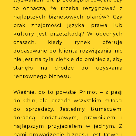
to
oznacza,
że
trzeba
rezygnować
z
najlepszych
biznesowych
planów?
Czy
brak
znajomości
języka,
prawa
lub
kultury
jest
przeszkodą?
W
obecnych
czasach,
kiedy
rynek
oferuje
dopasowane
do
klienta
rozwiązania,
nic
nie
jest
na
tyle
ciężkie
do
ominięcia,
aby
stanęło
na
drodze
do
uzyskania
rentownego
biznesu.
Właśnie,
po
to
powstał
Primot
–
z
pasji
do
Chin,
ale
przede
wszystkim
miłości
do
sprzedaży.
Jesteśmy
tłumaczem,
doradcą
podatkowym,
prawnikiem
i
najlepszym
przyjacielem
w
jednym.
Z
nami
prowadzenie
biznesu
jest
łatwe
i