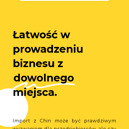
Łatwość w
prowadzeniu
biznesu z
dowolnego
miejsca.
Import
z
Chin
może
być
prawdziwym
wyzwaniem
dla
przedsiębiorców,
ale
czy