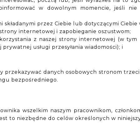
teresować, pocztą lub, jeśli wyraziłeś na to z
poinformować w dowolnym momencie, jeśli nie
mi składanymi przez Ciebie lub dotyczącymi Ciebie 
strony internetowej i zapobieganie oszustwom;
 korzystania z naszej strony internetowej (w ty
prywatnej usługi przesyłania wiadomości); i
dy przekazywać danych osobowych stronom trzeci
ingu bezpośredniego.
wnika wszelkim naszym pracownikom, członkom k
st to niezbędne do celów określonych w niniejsz