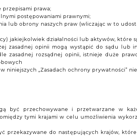
e przepisami prawa;
alnymi postępowaniami prawnymi;
a lub obrony naszych praw (wliczając w to udos
 jakiejkolwiek działalności lub aktywów, które s
ej zasadnej opinii mogą wystąpić do sądu lub 
le zasadnej rozsądnej opinii, istnieje duże pra
sobowych
w niniejszych „Zasadach ochrony prywatności” n
.
ogą być przechowywane i przetwarzane w ka
omiędzy tymi krajami w celu umożliwienia wykorzy
być przekazywane do następujących krajów, które