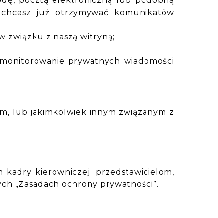
godę, pocztą elektroniczną lub podobną
 chcesz już otrzymywać komunikatów
w związku z naszą witryną;
m monitorowanie prywatnych wiadomości
m, lub jakimkolwiek innym związanym z
adry kierowniczej, przedstawicielom,
ych „Zasadach ochrony prywatności”.