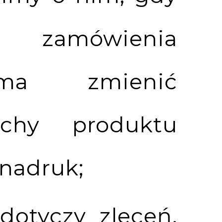
zamówienia
ma zmienić
echy produktu
, nadruk;
dotyczy zleceń,