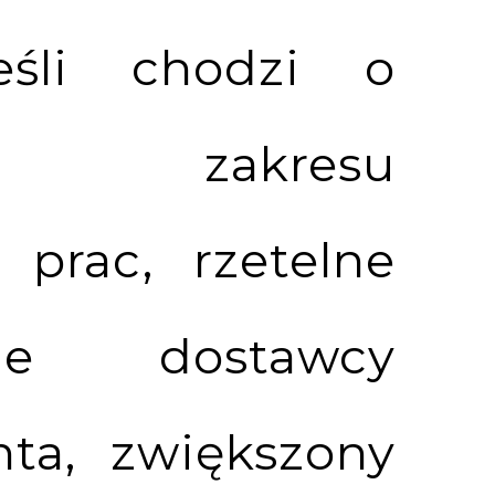
jeśli chodzi o
nie zakresu
prac, rzetelne
enie dostawcy
ta, zwiększony