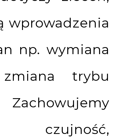
ą wprowadzenia
an np. wymiana
 zmiana trybu
p. Zachowujemy
ą czujność,