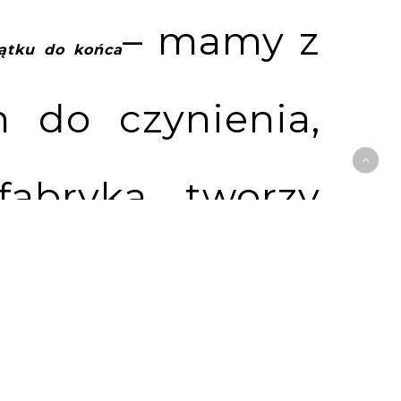
– mamy z
ątku do końca
 do czynienia,
fabryka tworzy
owicie inny od
rodukuje na co