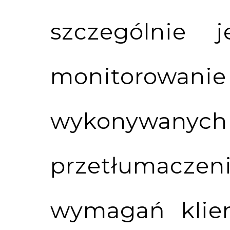
szczególnie 
monitorowa
wykonywanych 
przetłumacz
wymagań klien