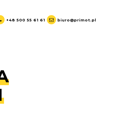
+48 500 55 61 61
biuro@primot.pl
A
M