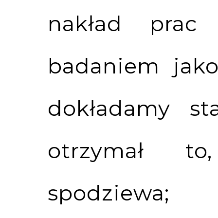
nakład prac
badaniem jako
dokładamy sta
otrzymał t
spodziewa;