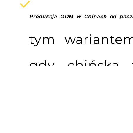
Produkcja ODM w Chinach od pocz
tym wariantem
gdy chińska 
produkt całk
tego, który p