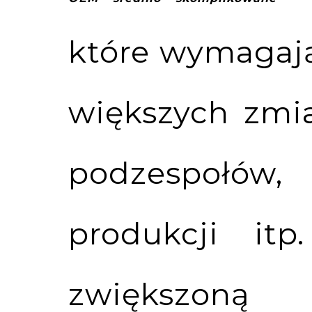
które wymagaj
większych zmi
podzespołów,
produkcji it
zwiększon