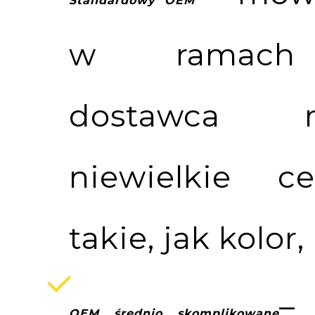
Standardowy OEM
w ramach 
dostawca 
niewielkie c
takie, jak kolor
– 
OEM średnio skomplikowane