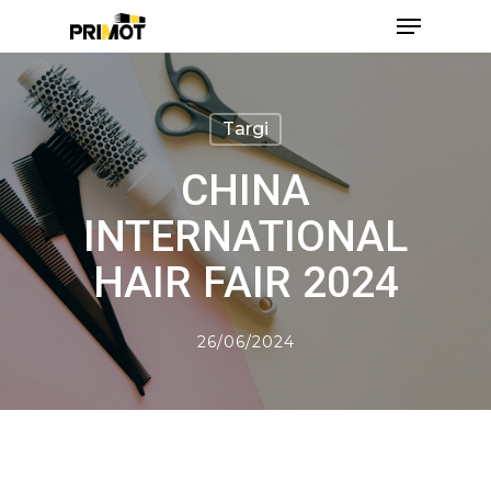
Skip
Menu
to
main
Close
content
Men
Targi
CHINA
INTERNATIONAL
HAIR FAIR 2024
26/06/2024