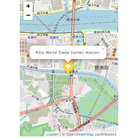
+
−
×
Poly World Trade Center, Kanton
Leaflet
| ©
OpenStreetMap
contributors