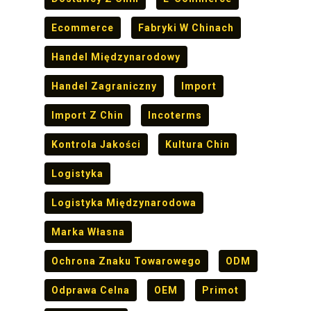
Ecommerce
Fabryki W Chinach
Handel Międzynarodowy
Handel Zagraniczny
Import
Import Z Chin
Incoterms
Kontrola Jakości
Kultura Chin
Logistyka
Logistyka Międzynarodowa
Marka Własna
Ochrona Znaku Towarowego
ODM
Odprawa Celna
OEM
Primot