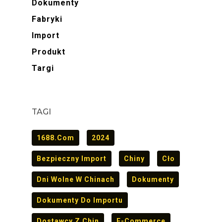
Dokumenty
Fabryki
Import
Produkt
Targi
TAGI
1688.com
2024
Bezpieczny Import
Chiny
Cło
Dni Wolne W Chinach
Dokumenty
Dokumenty Do Importu
Dostawcy Z Chin
E-Commerce