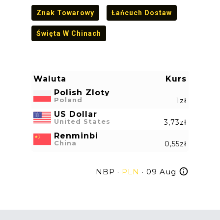
Znak Towarowy
Łańcuch Dostaw
Święta W Chinach
Waluta
Kurs
Polish Zloty
Poland
1zł
US Dollar
United States
3,73zł
Renminbi
China
0,55zł
NBP ·
PLN
· 09 Aug