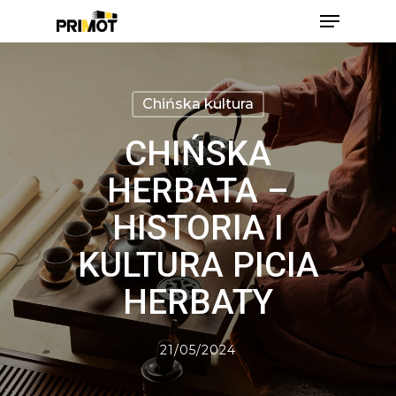
Skip
Menu
to
main
Close
content
Men
Chińska kultura
CHIŃSKA
HERBATA –
HISTORIA I
KULTURA PICIA
HERBATY
21/05/2024