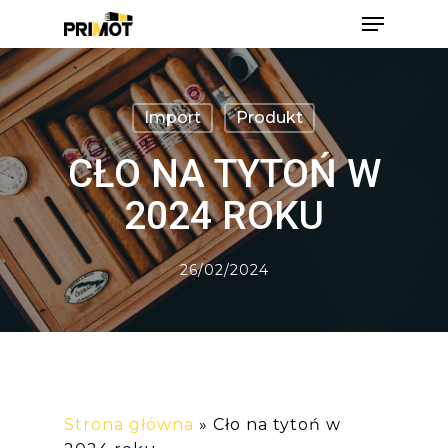
Skip
Menu
to
main
Close
content
Men
Import
Produkt
CŁO NA TYTOŃ W
2024 ROKU
26/02/2024
Strona główna
»
Cło na tytoń w