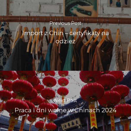
Previous Post
Import z Chin – certyfikaty na
odzież
Next Post
Praca i dni wolne w Chinach 2024