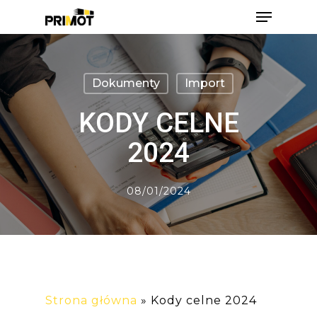
Skip
Menu
to
main
Close
content
Men
Dokumenty
Import
KODY CELNE
2024
08/01/2024
Strona główna
»
Kody celne 2024