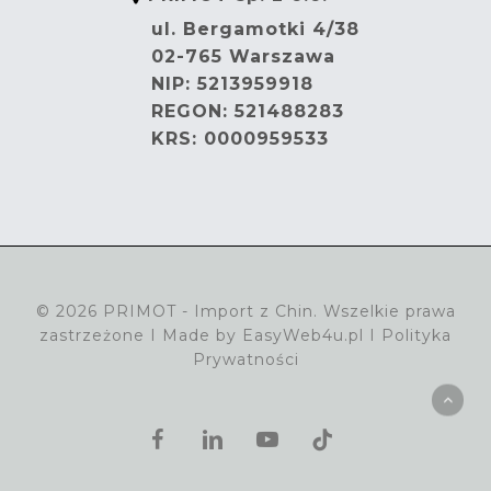
ul. Bergamotki 4/38
02-765 Warszawa
NIP: 5213959918
REGON: 521488283
KRS: 0000959533
© 2026 PRIMOT - Import z Chin. Wszelkie prawa
zastrzeżone I Made by
EasyWeb4u.pl
I
Polityka
Prywatności
facebook
linkedin
youtube
tiktok