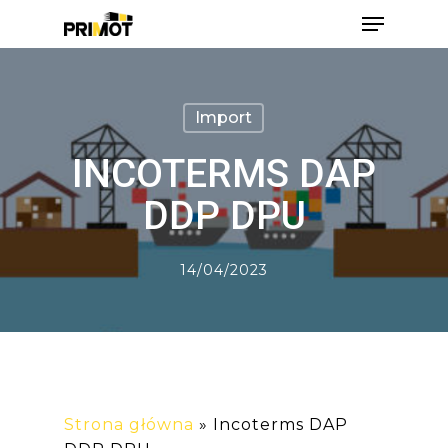
Skip
Menu
to
main
Close
content
Men
Import
INCOTERMS DAP
DDP DPU
14/04/2023
Strona główna
»
Incoterms DAP