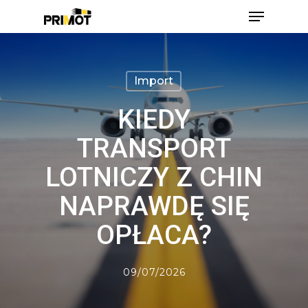
Skip
Menu
to
main
Close
content
Men
Import
KIEDY
TRANSPORT
LOTNICZY Z CHIN
NAPRAWDĘ SIĘ
OPŁACA?
09/07/2026