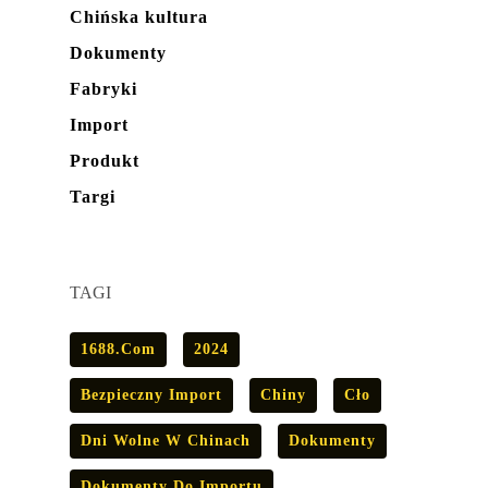
Chińska kultura
Dokumenty
Fabryki
Import
Produkt
Targi
TAGI
1688.com
2024
Bezpieczny Import
Chiny
Cło
Dni Wolne W Chinach
Dokumenty
Dokumenty Do Importu