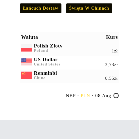
Łańcuch Dostaw
Święta W Chinach
Waluta
Kurs
Polish Zloty
Poland
1zł
US Dollar
United States
3,73zł
Renminbi
China
0,55zł
NBP ·
PLN
· 08 Aug