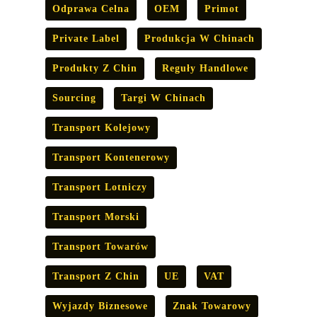
Odprawa Celna
OEM
Primot
Private Label
Produkcja W Chinach
Produkty Z Chin
Reguły Handlowe
Sourcing
Targi W Chinach
Transport Kolejowy
Transport Kontenerowy
Transport Lotniczy
Transport Morski
Transport Towarów
Transport Z Chin
UE
VAT
Wyjazdy Biznesowe
Znak Towarowy