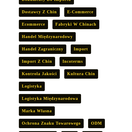
Dostawcy Z Chin
E-Commerce
Ecommerce
Fabryki W Chinach
Handel Międzynarodowy
Handel Zagraniczny
Import
Import Z Chin
Incoterms
Kontrola Jakości
Kultura Chin
Logistyka
Logistyka Międzynarodowa
Marka Własna
Ochrona Znaku Towarowego
ODM