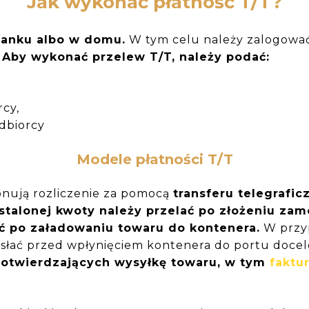
Jak wykonać płatność T/T?
banku albo w domu.
W tym celu należy zalogować
Aby wykonać przelew T/T, należy podać:
cy,
dbiorcy
Modele płatności T/T
onują rozliczenie za pomocą
transferu telegrafi
stalonej kwoty należy przelać po złożeniu zamó
ć po załadowaniu towaru do kontenera.
W przyp
esłać przed wpłynięciem kontenera do portu doce
twierdzających wysyłkę towaru, w tym
faktur