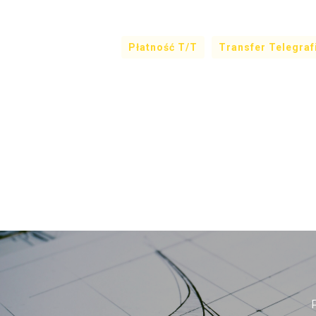
Płatność T/T
Transfer Telegraf