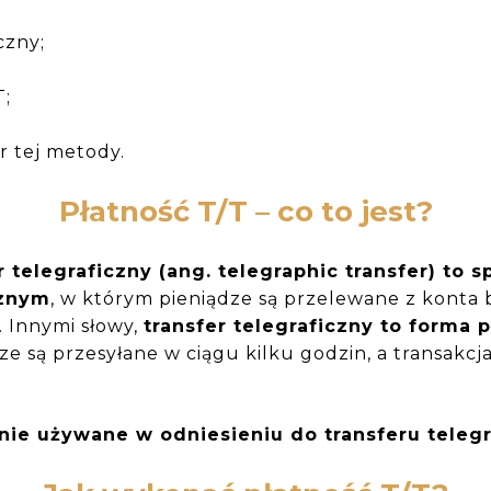
czny;
T;
r tej metody.
Płatność T/T – co to jest?
er telegraficzny (ang. telegraphic transfer) to
cznym
, w którym pieniądze są przelewane z kont
 Innymi słowy,
transfer telegraficzny to forma
ze są przesyłane w ciągu kilku godzin, a transakcj
nie używane w odniesieniu do transferu teleg