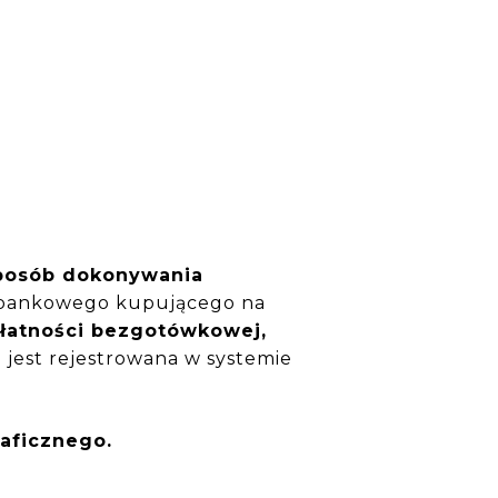
 sposób dokonywania
a bankowego kupującego na
 płatności bezgotówkowej,
a jest rejestrowana w systemie
raficznego.