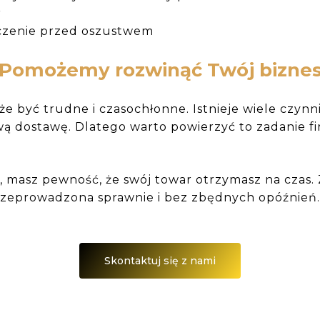
r
eczenie przed oszustwem
Pomożemy rozwinąć Twój bizne
e być trudne i czasochłonne. Istnieje wiele czynn
 dostawę. Dlatego warto powierzyć to zadanie fi
 masz pewność, że swój towar otrzymasz na czas.
rzeprowadzona sprawnie i bez zbędnych opóźnień
Skontaktuj się z nami