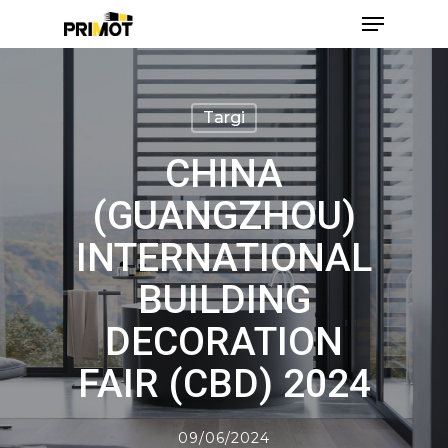
Skip
Menu
to
main
Close
content
Men
Targi
CHINA
(GUANGZHOU)
INTERNATIONAL
BUILDING
DECORATION
FAIR (CBD) 2024
09/06/2024