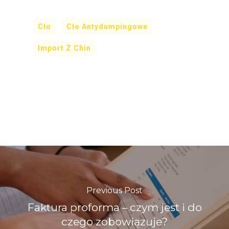
Cło
Cło Antydumpingowe
Import Z Chin
Previous Post
Faktura proforma – czym jest i do
czego zobowiązuje?