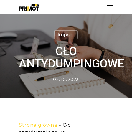
Skip
Menu
to
main
Close
content
Men
Import
CŁO
ANTYDUMPINGOWE
02/10/2023
Strona główna
»
Cło