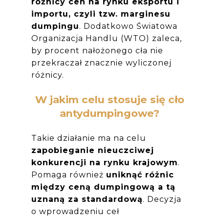
różnicy cen na rynku eksportu i
importu, czyli tzw. marginesu
dumpingu
. Dodatkowo Światowa
Organizacja Handlu (WTO) zaleca,
by procent nałożonego cła nie
przekraczał znacznie wyliczonej
różnicy.
W jakim celu stosuje się cło
antydumpingowe?
Takie działanie ma na celu
zapobieganie nieuczciwej
konkurencji na rynku krajowym
.
Pomaga również
uniknąć różnic
między ceną dumpingową a tą
uznaną za standardową
. Decyzja
o wprowadzeniu ceł