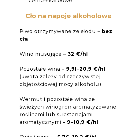
celno-skarbowe
Cło na napoje alkoholowe
Piwo otrzymywane ze słodu –
bez
cła
Wino musujące –
32 €/hl
Pozostałe wina –
9,9l–20,9 €/hl
(kwota zależy od rzeczywistej
objętościowej mocy alkoholu)
Wermut i pozostałe wina ze
świeżych winogron aromatyzowane
roślinami lub substancjami
aromatycznymi –
9–10,9 €/hl