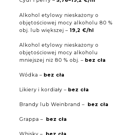
Cydr i perry –
5,76–19,2 €/hl
Alkohol etylowy nieskażony o
objętościowej mocy alkoholu 80 %
obj. lub większej –
19,2 €/hl
Alkohol etylowy nieskażony o
objętościowej mocy alkoholu
mniejszej niż 80 % obj. –
bez cła
Wódka –
bez cła
Likiery i kordiały –
bez cła
Brandy lub Weinbrand –
bez cła
Grappa –
bez cła
Whisky –
bez cła