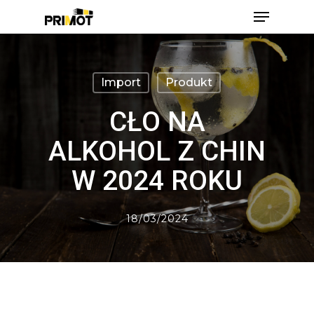
Skip
Menu
to
main
Close
content
Men
Import
Produkt
CŁO NA
ALKOHOL Z CHIN
W 2024 ROKU
18/03/2024