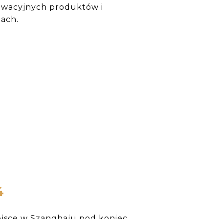
owacyjnych produktów i
tach.
4
ejsce w Szanghaju pod koniec