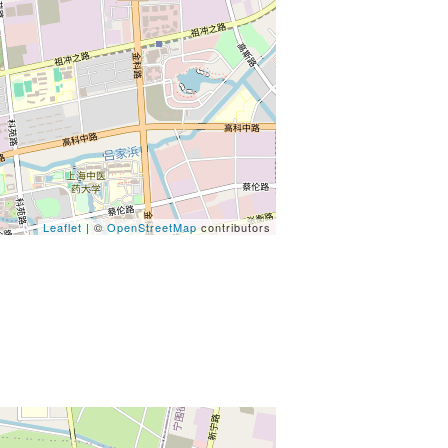
Leaflet
| ©
OpenStreetMap
contributors