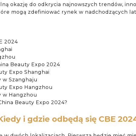
lną okazję do odkrycia najnowszych trendów, inn
które mogą zdefiniować rynek w nadchodzących la
BE 2024
nghai
ngzhou
hina Beauty Expo 2024
uty Expo Shanghai
y w Szanghaju
auty Expo Hangzhou
y w Hangzhou
China Beauty Expo 2024?
Kiedy i gdzie odbędą się CBE 202
ę w dwóch lokalizacjach. Pierwsza będzie mieć mi