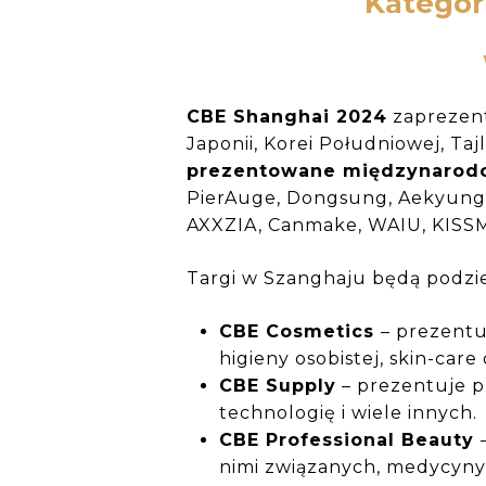
Kategor
CBE Shanghai 2024
zaprezentu
Japonii, Korei Południowej, Ta
prezentowane międzynarod
PierAuge, Dongsung, Aekyunglu
AXXZIA, Canmake, WAIU, KISSME
Targi w Szanghaju będą podzie
CBE Cosmetics
– prezentu
higieny osobistej, skin-car
CBE Supply
– prezentuje p
technologię i wiele innych.
CBE Professional Beauty
nimi związanych, medycyny e