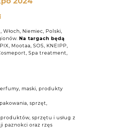
xpo 2024
i
, Włoch, Niemiec, Polski,
egionów.
Na targach będą
TOPIX, Mootaa, SOS, KNEIPP,
Cosmeport, Spa treatment,
erfumy, maski, produkty
pakowania, sprzęt,
produktów, sprzętu i usług z
ji paznokci oraz rzęs