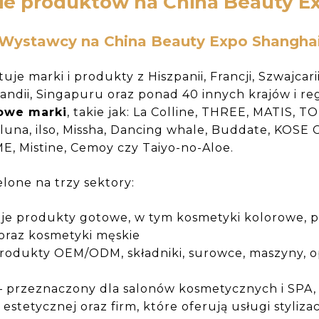
ie produktów na China Beauty E
Wystawcy na China Beauty Expo Shangha
je marki i produkty z Hiszpanii, Francji, Szwajcarii
jlandii, Singapuru oraz ponad 40 innych krajów i r
owe marki
, takie jak: La Colline, THREE, MATIS, 
na, ilso, Missha, Dancing whale, Buddate, KOSE 
, Mistine, Cemoy czy Taiyo-no-Aloe.
lone na trzy sektory:
je produkty gotowe, w tym kosmetyki kolorowe, p
e oraz kosmetyki męskie
rodukty OEM/ODM, składniki, surowce, maszyny, o
– przeznaczony dla salonów kosmetycznych i SPA, 
stetycznej oraz firm, które oferują usługi stylizac