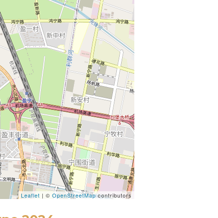
Leaflet
| ©
OpenStreetMap
contributors