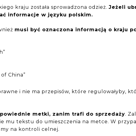
kiego kraju została sprowadzona odzież.
Jeżeli u
rać informacje w języku polskim.
wnież
musi być oznaczona informacją o kraju 
h”
 of China”
rawne i nie ma przepisów, które regulowałyby, któ
powiednie metki, zanim trafi do sprzedaży
. Za
nie mu tekstu do umieszczenia na metce. W przy
my na kontroli celnej.