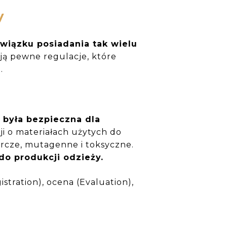
y
wiązku posiadania tak wielu
eją pewne regulacje, które
j.
 była bezpieczna dla
 o materiałach użytych do
órcze, mutagenne i toksyczne.
o produkcji odzieży.
stration), ocena (Evaluation),
.