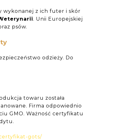
wykonanej z ich futer i skór
Weterynarii
. Unii Europejskiej
raz psów.
aty
bezpieczeństwo odzieży. Do
rodukcja towaru została
zanowane. Firma odpowiednio
ciu GMO. Ważność certyfikatu
dytu.
certyfikat-gots/