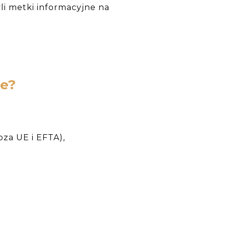
yli metki informacyjne na
e?
oza UE i EFTA),