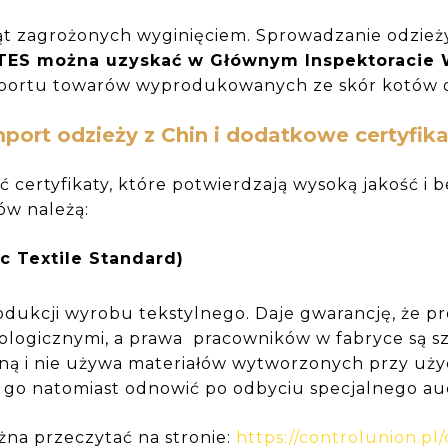
ąt zagrożonych wyginięciem. Sprowadzanie odzieży 
TES można uzyskać w Głównym Inspektoracie 
mportu towarów wyprodukowanych ze skór kotów o
port odzieży z Chin i dodatkowe certyfik
 certyfikaty, które potwierdzają wysoką jakość i 
ów należą:
c Textile Standard)
dukcji wyrobu tekstylnego. Daje gwarancję, że p
logicznymi, a prawa pracowników w fabryce są s
ą i nie używa materiałów wytworzonych przy uży
 go natomiast odnowić po odbyciu specjalnego au
żna przeczytać na stronie:
https://controlunion.pl/