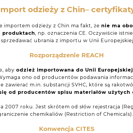
Import odzieży z Chin– certyfikat
 importem odzieży z Chin ma fakt, że
nie ma obo
h produktach
, np. oznaczenia CE. Oczywiście istni
 sprzedawać ubrania z importu w Unii Europejskie
Rozporządzenie REACH
e, aby
odzież importowana do Unii Europejskiej
 Wymaga ono od producentów podawania informacji
e zawierać m.in. substancji SVHC, które są rakotw
ię od producentów spisu materiałów użytych d
 2007 roku. Jest skrótem od słów rejestracja (Regi
graniczenie chemikaliów (Restriction of Chemicals)
Konwencja CITES