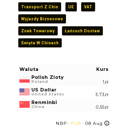
Transport Z Chin
UE
VAT
Wyjazdy Biznesowe
Znak Towarowy
Łańcuch Dostaw
Święta W Chinach
Waluta
Kurs
Polish Zloty
Poland
1zł
US Dollar
United States
3,73zł
Renminbi
China
0,55zł
NBP ·
PLN
· 08 Aug