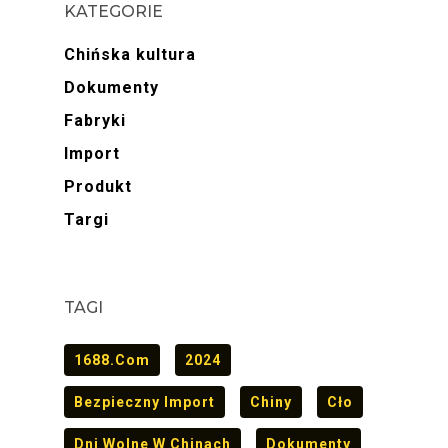
KATEGORIE
Chińska kultura
Dokumenty
Fabryki
Import
Produkt
Targi
TAGI
1688.com
2024
Bezpieczny Import
Chiny
Cło
Dni Wolne W Chinach
Dokumenty