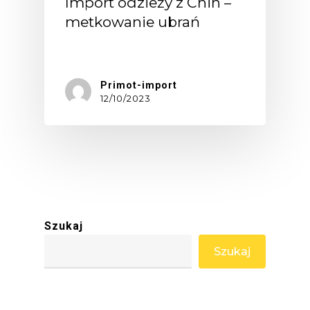
Import odzieży z Chin –
metkowanie ubrań
Import…
Primot-import
12/10/2023
Szukaj
Szukaj