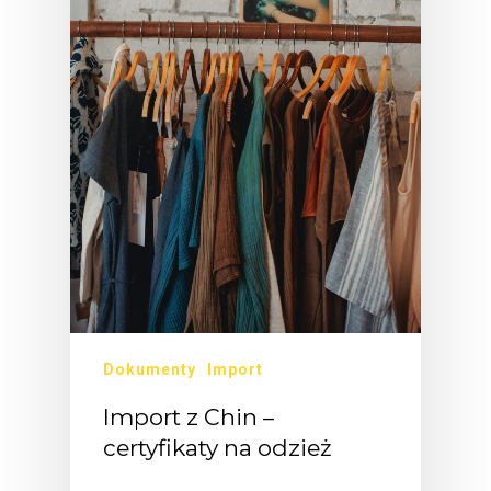
Dokumenty
Import
Import z Chin –
certyfikaty na odzież
Dziś…