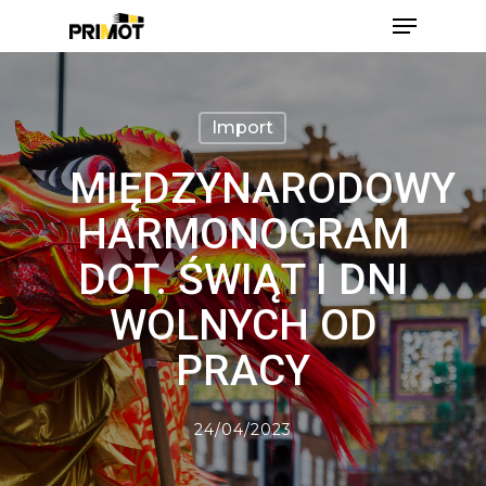
Skip
Menu
to
main
Close
content
Men
Import
MIĘDZYNARODOWY
HARMONOGRAM
DOT. ŚWIĄT I DNI
WOLNYCH OD
PRACY
24/04/2023