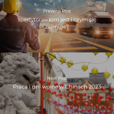
Previous Post
spedytor — kim jest i czym się
zajmuje?
Next Post
Praca i dni wolne w Chinach 2023