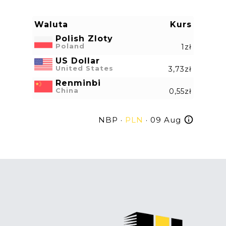
Waluta
Kurs
Polish Zloty
Poland
1zł
US Dollar
United States
3,73zł
Renminbi
China
0,55zł
NBP ·
PLN
· 09 Aug