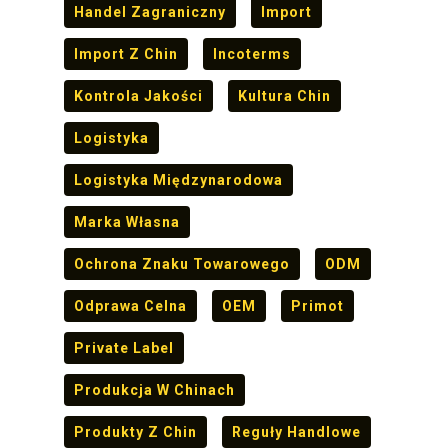
Handel Zagraniczny
Import
Import Z Chin
Incoterms
Kontrola Jakości
Kultura Chin
Logistyka
Logistyka Międzynarodowa
Marka Własna
Ochrona Znaku Towarowego
ODM
Odprawa Celna
OEM
Primot
Private Label
Produkcja W Chinach
Produkty Z Chin
Reguły Handlowe