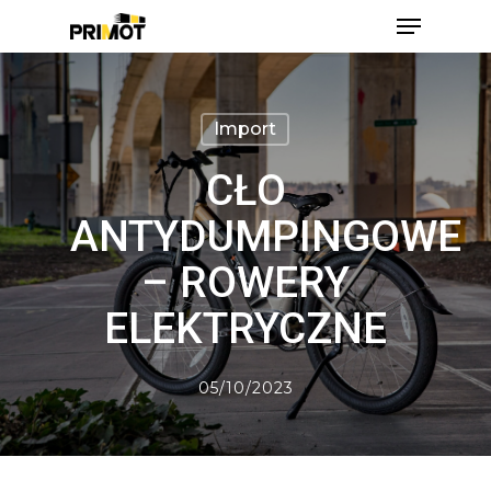
Skip
Menu
to
main
Close
content
Men
Import
CŁO
ANTYDUMPINGOWE
– ROWERY
ELEKTRYCZNE
05/10/2023