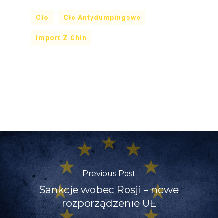
Cło
Cło Antydumpingowe
Import Z Chin
Previous Post
Sankcje wobec Rosji – nowe
rozporządzenie UE