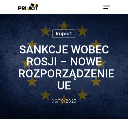
Skip
Menu
to
main
Close
content
Men
Import
SANKCJE WOBEC
ROSJI – NOWE
ROZPORZĄDZENIE
UE
06/10/2023