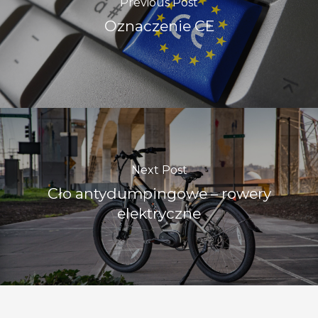
Previous Post
Oznaczenie CE
Next Post
Cło antydumpingowe – rowery
elektryczne