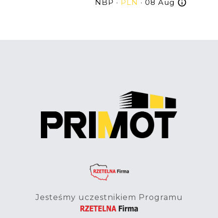
NBP ·
PLN
· 08 Aug
Jesteśmy uczestnikiem Programu