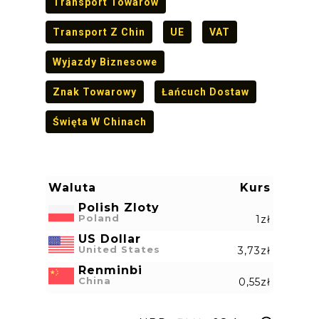
Transport Towarów
Transport Z Chin
UE
VAT
Wyjazdy Biznesowe
Znak Towarowy
Łańcuch Dostaw
Święta W Chinach
Waluta
Kurs
Polish Zloty
Poland
1zł
US Dollar
United States
3,73zł
Renminbi
China
0,55zł