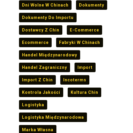
Dni Wolne W Chinach
Dokumenty
Dokumenty Do Importu
Dostawcy Z Chin
E-Commerce
Ecommerce
Fabryki W Chinach
Handel Międzynarodowy
Handel Zagraniczny
Import
Import Z Chin
Incoterms
Kontrola Jakości
Kultura Chin
Logistyka
Logistyka Międzynarodowa
Marka Własna