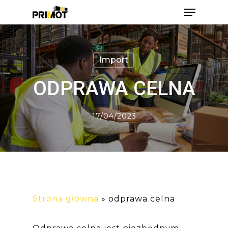
Skip
Menu
to
main
Close
content
Men
Import
ODPRAWA CELNA
17/04/2023
Strona główna
»
odprawa celna