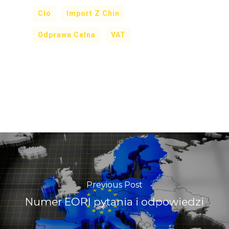
Cło
Import Z Chin
Odprawa Celna
VAT
Previous Post
Numer EORI pytania i odpowiedzi