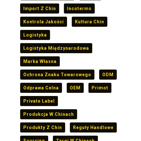
Import Z Chin
Incoterms
Kontrola Jakości
Kultura Chin
Logistyka
Logistyka Międzynarodowa
Marka Własna
Ochrona Znaku Towarowego
ODM
Odprawa Celna
OEM
Primot
Private Label
Produkcja W Chinach
Produkty Z Chin
Reguły Handlowe
Sourcing
Targi W Chinach