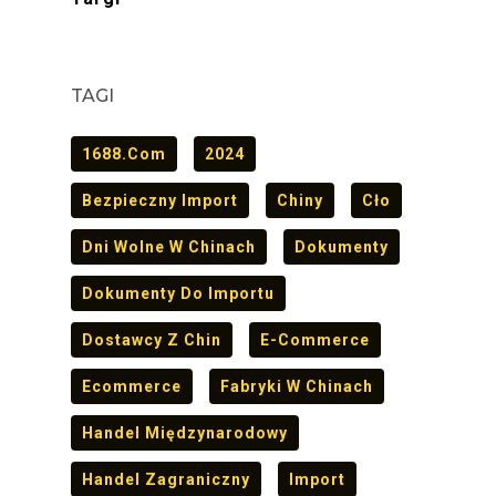
TAGI
1688.com
2024
Bezpieczny Import
Chiny
Cło
Dni Wolne W Chinach
Dokumenty
Dokumenty Do Importu
Dostawcy Z Chin
E-Commerce
Ecommerce
Fabryki W Chinach
Handel Międzynarodowy
Handel Zagraniczny
Import