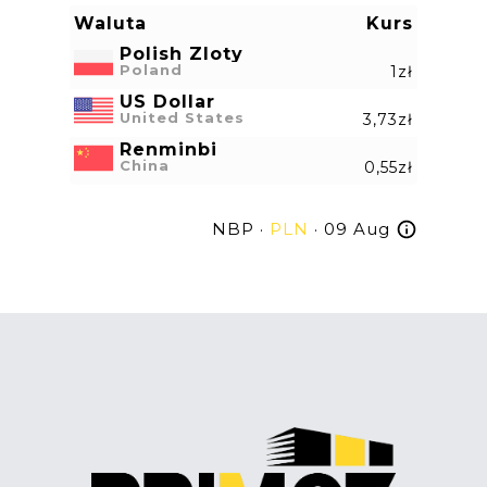
Waluta
Kurs
Polish Zloty
Poland
1zł
US Dollar
United States
3,73zł
Renminbi
China
0,55zł
NBP ·
PLN
· 09 Aug