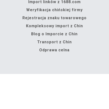
Import linków z 1688.com
Weryfikacja chińskiej firmy
Rejestracja znaku towarowego
Kompleksowy import z Chin
Blog o Imporcie z Chin
Transport z Chin
Odprawa celna
 Chin. Wszelkie prawa zastrzeżone I Made by
EasyWeb4u