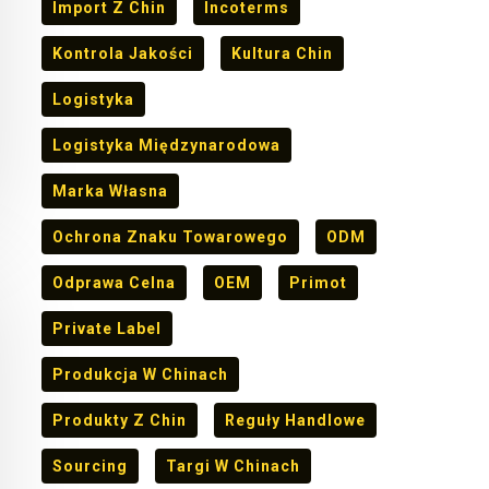
Import Z Chin
Incoterms
Kontrola Jakości
Kultura Chin
Logistyka
Logistyka Międzynarodowa
Marka Własna
Ochrona Znaku Towarowego
ODM
Odprawa Celna
OEM
Primot
Private Label
Produkcja W Chinach
Produkty Z Chin
Reguły Handlowe
Sourcing
Targi W Chinach