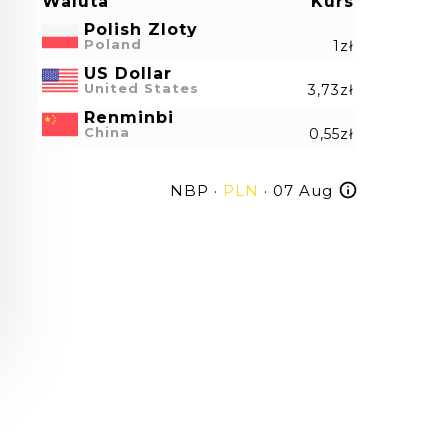
Waluta
Kurs
Polish Zloty
Poland
1zł
US Dollar
United States
3,73zł
Renminbi
China
0,55zł
NBP ·
PLN
· 07 Aug