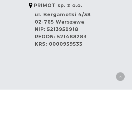
PRIMOT sp. z o.o.
ul. Bergamotki 4/38
02-765 Warszawa
NIP: 5213959918
REGON: 521488283
KRS: 0000959533
.pl
I
Polityka Prywatności