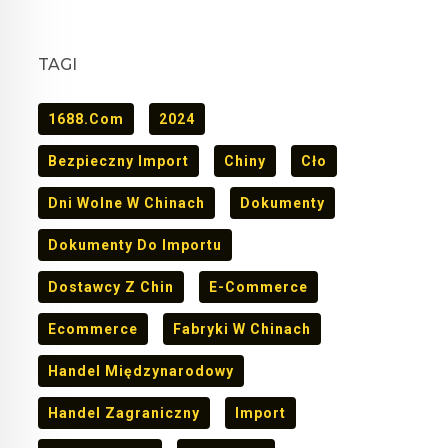
TAGI
1688.com
2024
Bezpieczny Import
Chiny
Cło
Dni Wolne W Chinach
Dokumenty
Dokumenty Do Importu
Dostawcy Z Chin
E-Commerce
Ecommerce
Fabryki W Chinach
Handel Międzynarodowy
Handel Zagraniczny
Import