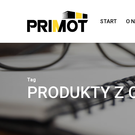
Skip
to
main
START
O 
content
Tag
PRODUKTY Z 