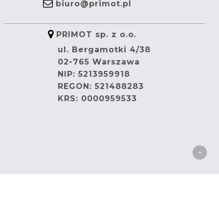
biuro@primot.pl
PRIMOT sp. z o.o.
ul. Bergamotki 4/38
02-765 Warszawa
NIP: 5213959918
REGON: 521488283
KRS: 0000959533
.pl
I
Polityka Prywatności