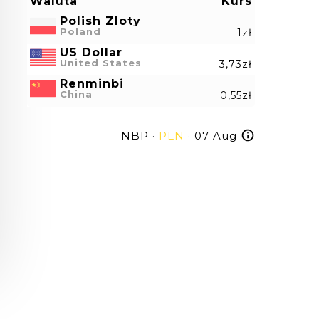
Waluta
Kurs
Polish Zloty
Poland
1zł
US Dollar
United States
3,73zł
Renminbi
China
0,55zł
NBP ·
PLN
· 07 Aug