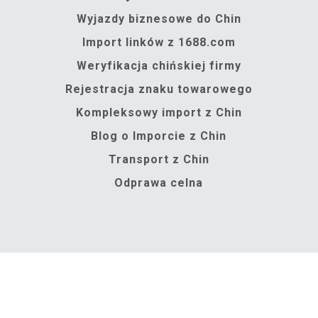
Wyjazdy biznesowe do Chin
Import linków z 1688.com
Weryfikacja chińskiej firmy
Rejestracja znaku towarowego
Kompleksowy import z Chin
Blog o Imporcie z Chin
Transport z Chin
Odprawa celna
 Chin. Wszelkie prawa zastrzeżone I Made by
EasyWeb4u