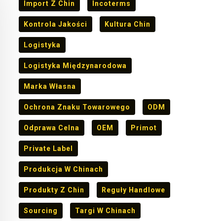
Import Z Chin
Incoterms
Kontrola Jakości
Kultura Chin
Logistyka
Logistyka Międzynarodowa
Marka Własna
Ochrona Znaku Towarowego
ODM
Odprawa Celna
OEM
Primot
Private Label
Produkcja W Chinach
Produkty Z Chin
Reguły Handlowe
Sourcing
Targi W Chinach