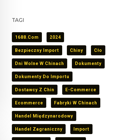
TAGI
1688.com
2024
Bezpieczny Import
Chiny
Cło
Dni Wolne W Chinach
Dokumenty
Dokumenty Do Importu
Dostawcy Z Chin
E-Commerce
Ecommerce
Fabryki W Chinach
Handel Międzynarodowy
Handel Zagraniczny
Import