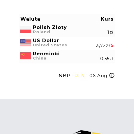
Waluta
Kurs
Polish Zloty
Poland
1zł
US Dollar
United States
3,72zł
Renminbi
China
0,55zł
NBP ·
PLN
· 06 Aug