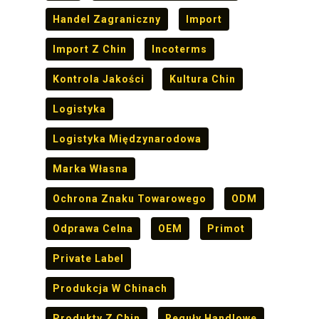
Handel Zagraniczny
Import
Import Z Chin
Incoterms
Kontrola Jakości
Kultura Chin
Logistyka
Logistyka Międzynarodowa
Marka Własna
Ochrona Znaku Towarowego
ODM
Odprawa Celna
OEM
Primot
Private Label
Produkcja W Chinach
Produkty Z Chin
Reguły Handlowe