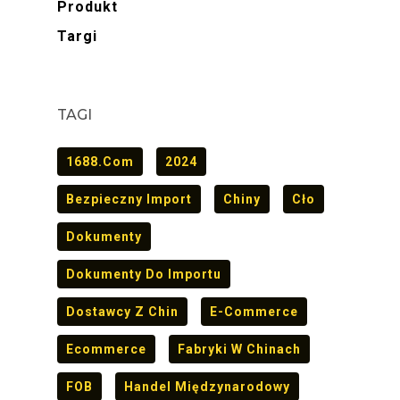
Produkt
Targi
TAGI
1688.com
2024
Bezpieczny Import
Chiny
Cło
Dokumenty
Dokumenty Do Importu
Dostawcy Z Chin
E-Commerce
Ecommerce
Fabryki W Chinach
FOB
Handel Międzynarodowy