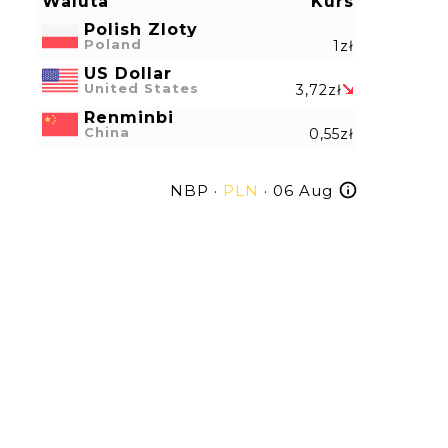
Waluta
Kurs
Polish Zloty
Poland
1zł
US Dollar
United States
3,72zł
Renminbi
China
0,55zł
NBP ·
PLN
· 06 Aug