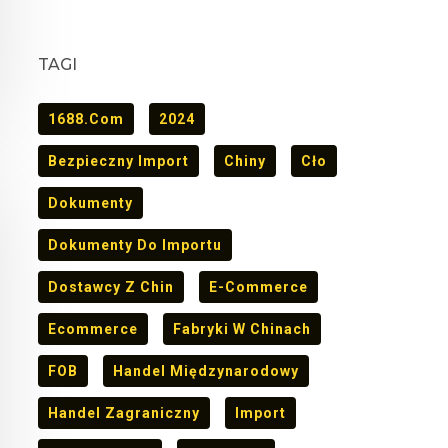
TAGI
1688.com
2024
Bezpieczny Import
Chiny
Cło
Dokumenty
Dokumenty Do Importu
Dostawcy Z Chin
E-Commerce
Ecommerce
Fabryki W Chinach
FOB
Handel Międzynarodowy
Handel Zagraniczny
Import