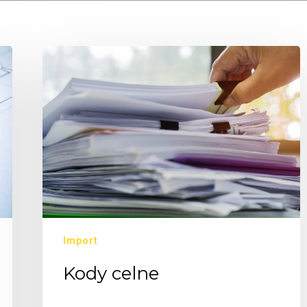
Import
Kody celne
Czym…