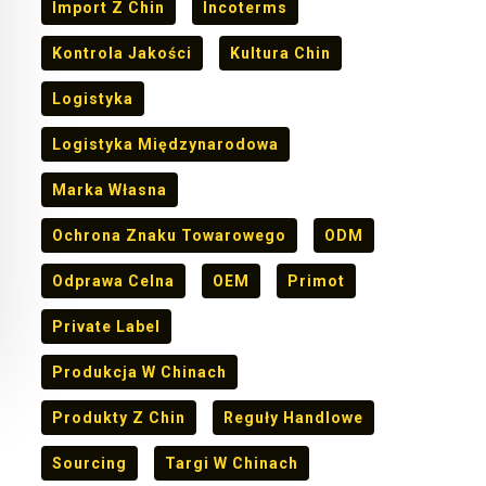
Import Z Chin
Incoterms
Kontrola Jakości
Kultura Chin
Logistyka
Logistyka Międzynarodowa
Marka Własna
Ochrona Znaku Towarowego
ODM
Odprawa Celna
OEM
Primot
Private Label
Produkcja W Chinach
Produkty Z Chin
Reguły Handlowe
Sourcing
Targi W Chinach