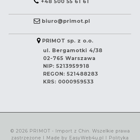
+48 500 55 61 61
biuro@primot.pl
PRIMOT sp. z o.o.
ul. Bergamotki 4/38
02-765 Warszawa
NIP: 5213959918
REGON: 521488283
KRS: 0000959533
© 2026 PRIMOT - Import z Chin. Wszelkie prawa
zastrzeżone I Made by
EasyWeb4u.pl
I
Polityka