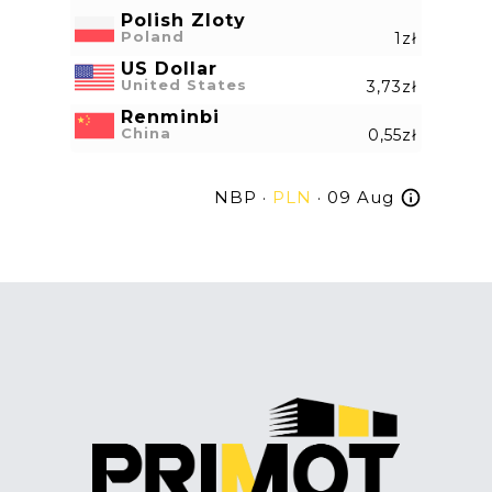
Polish Zloty
Poland
1zł
US Dollar
United States
3,73zł
Renminbi
China
0,55zł
NBP ·
PLN
· 09 Aug