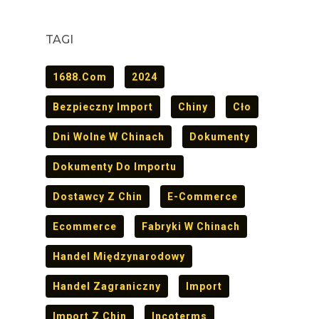
TAGI
1688.com
2024
Bezpieczny Import
Chiny
Cło
Dni Wolne W Chinach
Dokumenty
Dokumenty Do Importu
Dostawcy Z Chin
E-Commerce
Ecommerce
Fabryki W Chinach
Handel Międzynarodowy
Handel Zagraniczny
Import
Import Z Chin
Incoterms