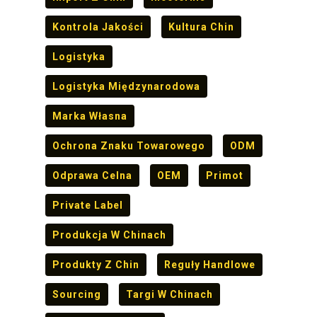
Kontrola Jakości
Kultura Chin
Logistyka
Logistyka Międzynarodowa
Marka Własna
Ochrona Znaku Towarowego
ODM
Odprawa Celna
OEM
Primot
Private Label
Produkcja W Chinach
Produkty Z Chin
Reguły Handlowe
Sourcing
Targi W Chinach