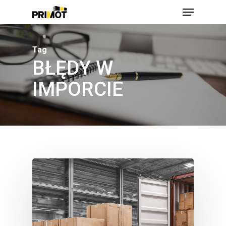
Skip
Menu
to
main
Close
content
Men
Tag
BŁĘDY W
IMPORCIE