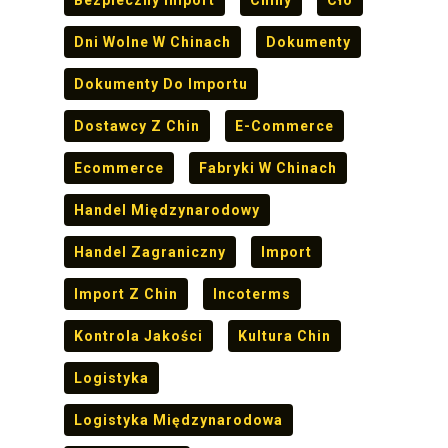
Dni Wolne W Chinach
Dokumenty
Dokumenty Do Importu
Dostawcy Z Chin
E-Commerce
Ecommerce
Fabryki W Chinach
Handel Międzynarodowy
Handel Zagraniczny
Import
Import Z Chin
Incoterms
Kontrola Jakości
Kultura Chin
Logistyka
Logistyka Międzynarodowa