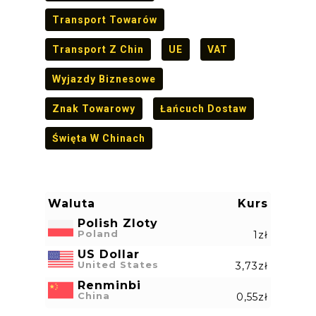
Transport Towarów
Transport Z Chin
UE
VAT
Wyjazdy Biznesowe
Znak Towarowy
Łańcuch Dostaw
Święta W Chinach
Waluta
Kurs
Polish Zloty
Poland
1zł
US Dollar
United States
3,73zł
Renminbi
China
0,55zł