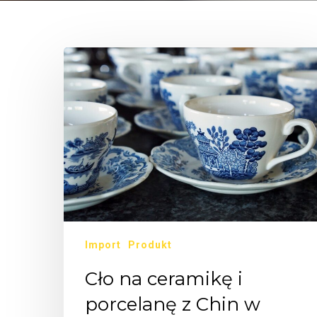
Import
Produkt
Cło na ceramikę i
porcelanę z Chin w