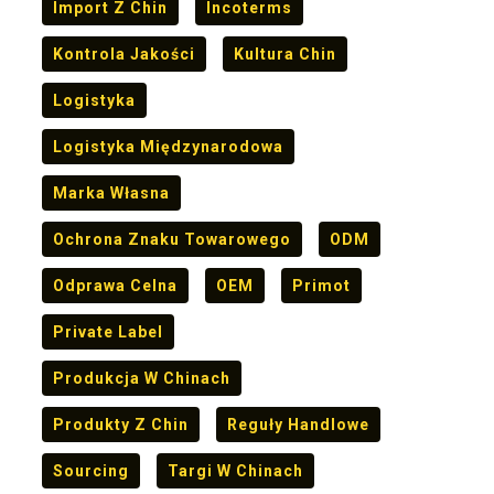
Import Z Chin
Incoterms
Kontrola Jakości
Kultura Chin
Logistyka
Logistyka Międzynarodowa
Marka Własna
Ochrona Znaku Towarowego
ODM
Odprawa Celna
OEM
Primot
Private Label
Produkcja W Chinach
Produkty Z Chin
Reguły Handlowe
Sourcing
Targi W Chinach