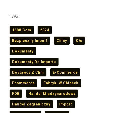
TAGI
1688.com
2024
Bezpieczny Import
Chiny
Cło
Dokumenty
Dokumenty Do Importu
Dostawcy Z Chin
E-Commerce
Ecommerce
Fabryki W Chinach
FOB
Handel Międzynarodowy
Handel Zagraniczny
Import