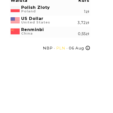
Waluta
Kurs
Polish Zloty
Poland
1zł
US Dollar
United States
3,72zł
Renminbi
China
0,55zł
NBP ·
PLN
· 06 Aug