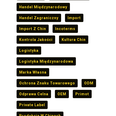
Handel Międzynarodowy
Handel Zagraniczny
Import
Import Z Chin
Incoterms
Kontrola Jakości
Kultura Chin
Logistyka
Logistyka Międzynarodowa
Marka Własna
Ochrona Znaku Towarowego
ODM
Odprawa Celna
OEM
Primot
Private Label
Produkcja W Chinach