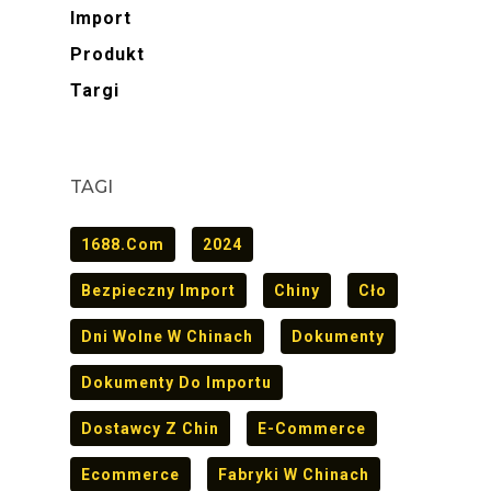
Import
Produkt
Targi
TAGI
1688.com
2024
Bezpieczny Import
Chiny
Cło
Dni Wolne W Chinach
Dokumenty
Dokumenty Do Importu
Dostawcy Z Chin
E-Commerce
Ecommerce
Fabryki W Chinach