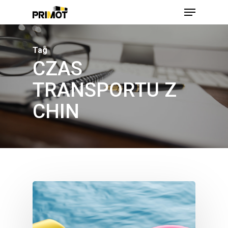
Skip
Menu
to
main
Close
content
Men
Tag
CZAS
TRANSPORTU Z
CHIN