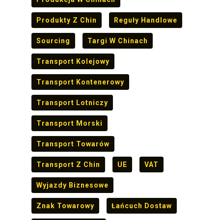
Produkty Z Chin
Reguły Handlowe
Sourcing
Targi W Chinach
Transport Kolejowy
Transport Kontenerowy
Transport Lotniczy
Transport Morski
Transport Towarów
Transport Z Chin
UE
VAT
Wyjazdy Biznesowe
Znak Towarowy
Łańcuch Dostaw