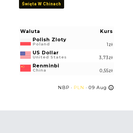
Święta W Chinach
Waluta
Kurs
Polish Zloty
Poland
1zł
US Dollar
United States
3,73zł
Renminbi
China
0,55zł
NBP ·
PLN
· 09 Aug