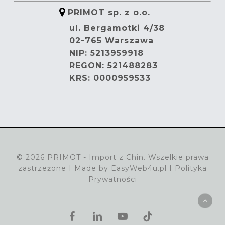
PRIMOT sp. z o.o.
ul. Bergamotki 4/38
02-765 Warszawa
NIP: 5213959918
REGON: 521488283
KRS: 0000959533
© 2026 PRIMOT - Import z Chin. Wszelkie prawa
zastrzeżone I Made by
EasyWeb4u.pl
I
Polityka
Prywatności
facebook
linkedin
youtube
tiktok