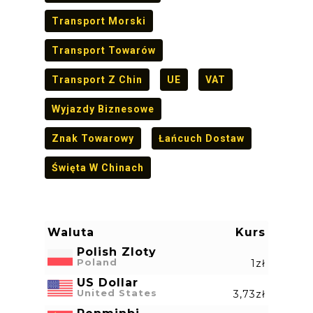
Transport Morski
Transport Towarów
Transport Z Chin
UE
VAT
Wyjazdy Biznesowe
Znak Towarowy
Łańcuch Dostaw
Święta W Chinach
Waluta
Kurs
Polish Zloty
Poland
1zł
US Dollar
United States
3,73zł