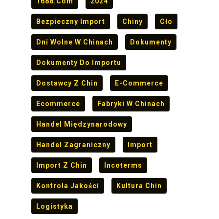
1688.com
2024
Bezpieczny Import
Chiny
Cło
Dni Wolne W Chinach
Dokumenty
Dokumenty Do Importu
Dostawcy Z Chin
E-Commerce
Ecommerce
Fabryki W Chinach
Handel Międzynarodowy
Handel Zagraniczny
Import
Import Z Chin
Incoterms
Kontrola Jakości
Kultura Chin
Logistyka