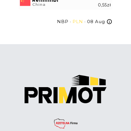
Renminbi
China
0,55zł
NBP ·
PLN
· 08 Aug