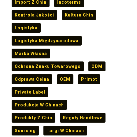
Import Z Chin
Incoterms
Kontrola Jakości
Kultura Chin
Logistyka
Logistyka Międzynarodowa
Marka Własna
Ochrona Znaku Towarowego
ODM
Odprawa Celna
OEM
Primot
Private Label
Produkcja W Chinach
Produkty Z Chin
Reguły Handlowe
Sourcing
Targi W Chinach