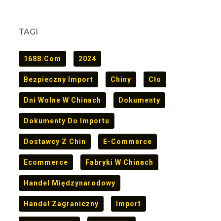
TAGI
1688.com
2024
Bezpieczny Import
Chiny
Cło
Dni Wolne W Chinach
Dokumenty
Dokumenty Do Importu
Dostawcy Z Chin
E-Commerce
Ecommerce
Fabryki W Chinach
Handel Międzynarodowy
Handel Zagraniczny
Import