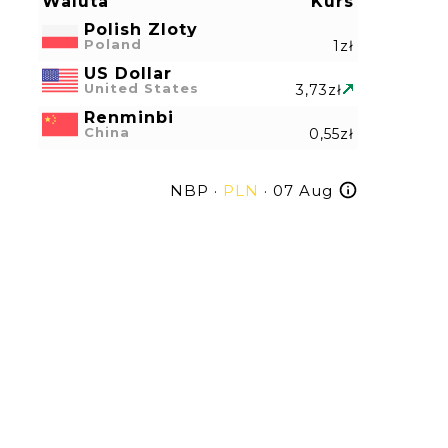
Waluta
Kurs
Polish Zloty
Poland
1zł
US Dollar
United States
3,73zł
Renminbi
China
0,55zł
NBP ·
PLN
· 07 Aug