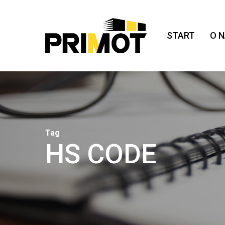
Skip
to
main
START
O 
content
Tag
HS CODE