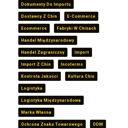
Dokumenty Do Importu
Dostawcy Z Chin
E-Commerce
Ecommerce
Fabryki W Chinach
Handel Międzynarodowy
Handel Zagraniczny
Import
Import Z Chin
Incoterms
Kontrola Jakości
Kultura Chin
Logistyka
Logistyka Międzynarodowa
Marka Własna
Ochrona Znaku Towarowego
ODM