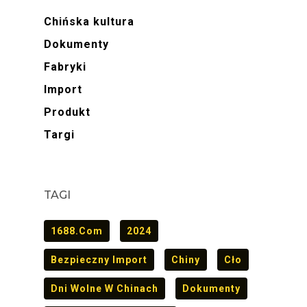
Chińska kultura
Dokumenty
Fabryki
Import
Produkt
Targi
TAGI
1688.com
2024
Bezpieczny Import
Chiny
Cło
Dni Wolne W Chinach
Dokumenty