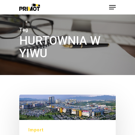
Skip
Menu
to
main
Close
content
Men
Tag
HURTOWNIA W
YIWU
Import