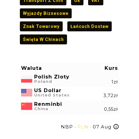
Transport Z Chin
UE
VAT
Wyjazdy Biznesowe
Znak Towarowy
Łańcuch Dostaw
Święta W Chinach
Waluta
Kurs
Polish Zloty
Poland
1zł
US Dollar
United States
3,72zł
Renminbi
China
0,55zł
NBP ·
PLN
· 07 Aug