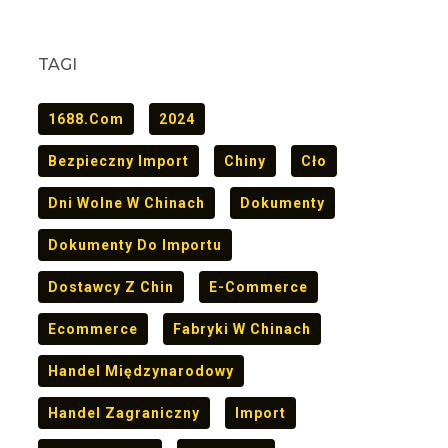
TAGI
1688.com
2024
Bezpieczny Import
Chiny
Cło
Dni Wolne W Chinach
Dokumenty
Dokumenty Do Importu
Dostawcy Z Chin
E-Commerce
Ecommerce
Fabryki W Chinach
Handel Międzynarodowy
Handel Zagraniczny
Import