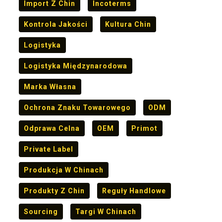
Import Z Chin
Incoterms
Kontrola Jakości
Kultura Chin
Logistyka
Logistyka Międzynarodowa
Marka Własna
Ochrona Znaku Towarowego
ODM
Odprawa Celna
OEM
Primot
Private Label
Produkcja W Chinach
Produkty Z Chin
Reguły Handlowe
Sourcing
Targi W Chinach