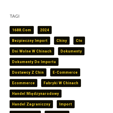
TAGI
1688.com
2024
Bezpieczny Import
Chiny
Cło
Dni Wolne W Chinach
Dokumenty
Dokumenty Do Importu
Dostawcy Z Chin
E-Commerce
Ecommerce
Fabryki W Chinach
Handel Międzynarodowy
Handel Zagraniczny
Import