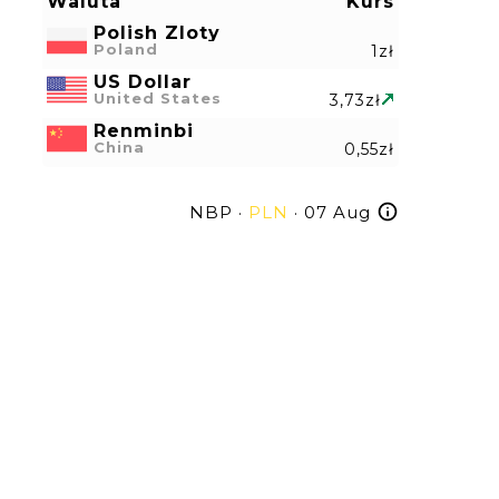
Waluta
Kurs
Polish Zloty
Poland
1zł
US Dollar
United States
3,73zł
Renminbi
China
0,55zł
NBP ·
PLN
· 07 Aug