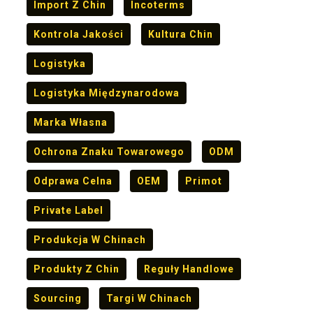
Import Z Chin
Incoterms
Kontrola Jakości
Kultura Chin
Logistyka
Logistyka Międzynarodowa
Marka Własna
Ochrona Znaku Towarowego
ODM
Odprawa Celna
OEM
Primot
Private Label
Produkcja W Chinach
Produkty Z Chin
Reguły Handlowe
Sourcing
Targi W Chinach