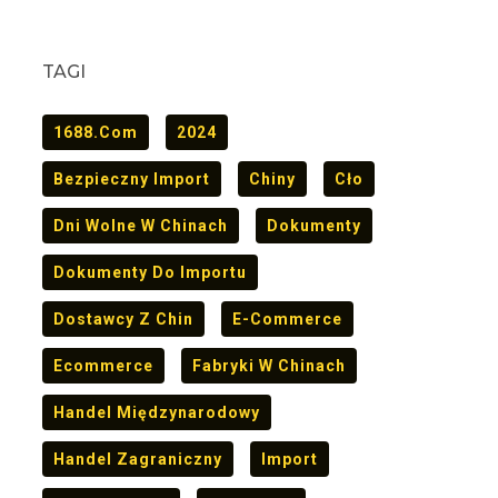
TAGI
1688.com
2024
Bezpieczny Import
Chiny
Cło
Dni Wolne W Chinach
Dokumenty
Dokumenty Do Importu
Dostawcy Z Chin
E-Commerce
Ecommerce
Fabryki W Chinach
Handel Międzynarodowy
Handel Zagraniczny
Import