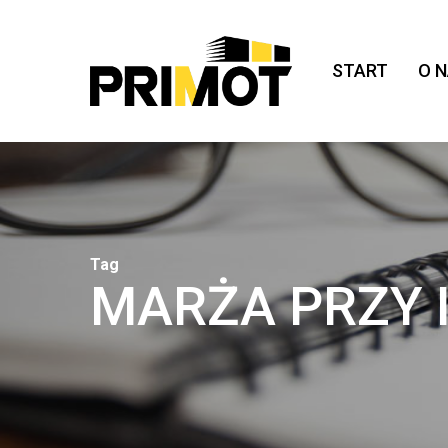
Skip
to
main
START
O 
content
Tag
MARŻA PRZY 