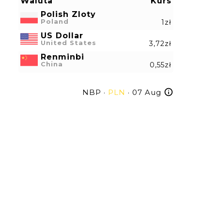
Waluta
Kurs
Polish Zloty
Poland
1zł
US Dollar
United States
3,72zł
Renminbi
China
0,55zł
NBP ·
PLN
· 07 Aug