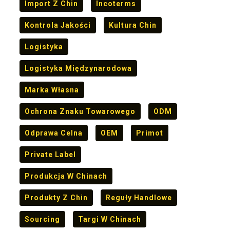
Import Z Chin
Incoterms
Kontrola Jakości
Kultura Chin
Logistyka
Logistyka Międzynarodowa
Marka Własna
Ochrona Znaku Towarowego
ODM
Odprawa Celna
OEM
Primot
Private Label
Produkcja W Chinach
Produkty Z Chin
Reguły Handlowe
Sourcing
Targi W Chinach