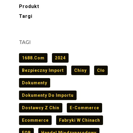
Produkt
Targi
TAGI
1688.com
2024
Bezpieczny Import
Chiny
Cło
Dokumenty
Dokumenty Do Importu
Dostawcy Z Chin
E-Commerce
Ecommerce
Fabryki W Chinach
FOB
Handel Międzynarodowy