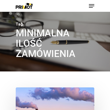
Skip
Menu
to
main
Close
content
Men
Tag
MINIMALNA
ILOŚĆ
ZAMÓWIENIA