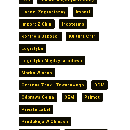
Handel Zagraniczny
Import
Import Z Chin
Incoterms
Kontrola Jakości
Kultura Chin
Logistyka
Logistyka Międzynarodowa
Marka Własna
Ochrona Znaku Towarowego
ODM
Odprawa Celna
OEM
Primot
Private Label
Produkcja W Chinach