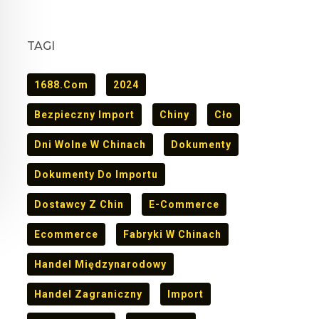
TAGI
1688.com
2024
Bezpieczny Import
Chiny
Cło
Dni Wolne W Chinach
Dokumenty
Dokumenty Do Importu
Dostawcy Z Chin
E-Commerce
Ecommerce
Fabryki W Chinach
Handel Międzynarodowy
Handel Zagraniczny
Import