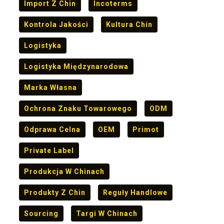
Import Z Chin
Incoterms
Kontrola Jakości
Kultura Chin
Logistyka
Logistyka Międzynarodowa
Marka Własna
Ochrona Znaku Towarowego
ODM
Odprawa Celna
OEM
Primot
Private Label
Produkcja W Chinach
Produkty Z Chin
Reguły Handlowe
Sourcing
Targi W Chinach