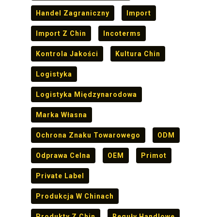
Handel Zagraniczny
Import
Import Z Chin
Incoterms
Kontrola Jakości
Kultura Chin
Logistyka
Logistyka Międzynarodowa
Marka Własna
Ochrona Znaku Towarowego
ODM
Odprawa Celna
OEM
Primot
Private Label
Produkcja W Chinach
Produkty Z Chin
Reguły Handlowe