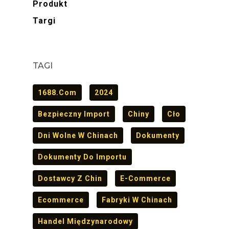
Produkt
Targi
TAGI
1688.com
2024
Bezpieczny Import
Chiny
Cło
Dni Wolne W Chinach
Dokumenty
Dokumenty Do Importu
Dostawcy Z Chin
E-Commerce
Ecommerce
Fabryki W Chinach
Handel Międzynarodowy