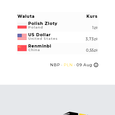
Waluta
Kurs
Polish Zloty
Poland
1zł
US Dollar
United States
3,73zł
Renminbi
China
0,55zł
NBP ·
PLN
· 09 Aug