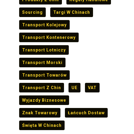
Sourcing
Targi W Chinach
Transport Kolejowy
Transport Kontenerowy
Transport Lotniczy
Transport Morski
Transport Towarów
Transport Z Chin
UE
VAT
Wyjazdy Biznesowe
Znak Towarowy
Łańcuch Dostaw
Święta W Chinach