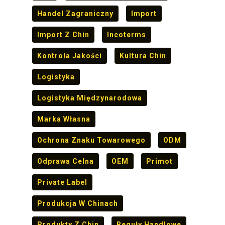
Handel Zagraniczny
Import
Import Z Chin
Incoterms
Kontrola Jakości
Kultura Chin
Logistyka
Logistyka Międzynarodowa
Marka Własna
Ochrona Znaku Towarowego
ODM
Odprawa Celna
OEM
Primot
Private Label
Produkcja W Chinach
Produkty Z Chin
Reguły Handlowe