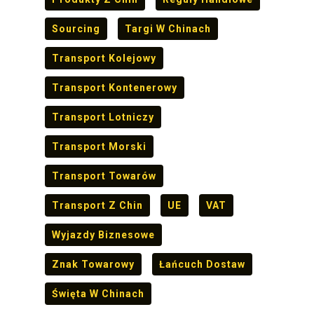
Sourcing
Targi W Chinach
Transport Kolejowy
Transport Kontenerowy
Transport Lotniczy
Transport Morski
Transport Towarów
Transport Z Chin
UE
VAT
Wyjazdy Biznesowe
Znak Towarowy
Łańcuch Dostaw
Święta W Chinach