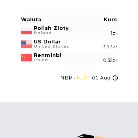
Waluta
Kurs
Polish Zloty
Poland
1zł
US Dollar
United States
3,73zł
Renminbi
China
0,55zł
NBP ·
PLN
· 06 Aug