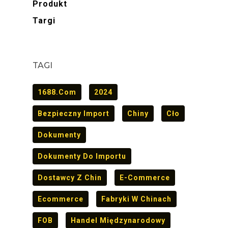
Produkt
Targi
TAGI
1688.com
2024
Bezpieczny Import
Chiny
Cło
Dokumenty
Dokumenty Do Importu
Dostawcy Z Chin
E-Commerce
Ecommerce
Fabryki W Chinach
FOB
Handel Międzynarodowy