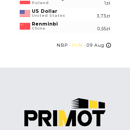
Poland
1zł
US Dollar
United States
3,73zł
Renminbi
China
0,55zł
NBP ·
PLN
· 09 Aug