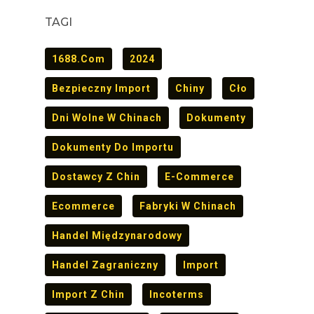
TAGI
1688.com
2024
Bezpieczny Import
Chiny
Cło
Dni Wolne W Chinach
Dokumenty
Dokumenty Do Importu
Dostawcy Z Chin
E-Commerce
Ecommerce
Fabryki W Chinach
Handel Międzynarodowy
Handel Zagraniczny
Import
Import Z Chin
Incoterms