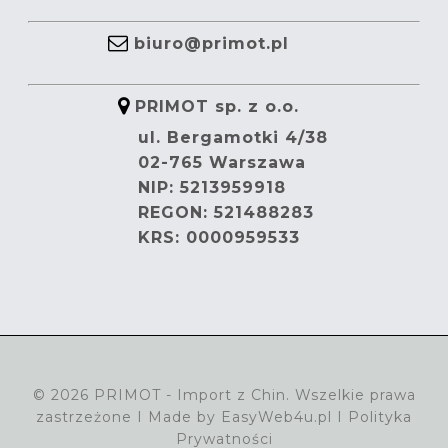
biuro@primot.pl
PRIMOT sp. z o.o.
ul. Bergamotki 4/38
02-765 Warszawa
NIP: 5213959918
REGON: 521488283
KRS: 0000959533
© 2026 PRIMOT - Import z Chin. Wszelkie prawa
zastrzeżone I Made by
EasyWeb4u.pl
I
Polityka
Prywatności