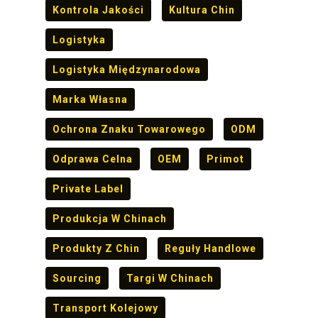
Kontrola Jakości
Kultura Chin
Logistyka
Logistyka Międzynarodowa
Marka Własna
Ochrona Znaku Towarowego
ODM
Odprawa Celna
OEM
Primot
Private Label
Produkcja W Chinach
Produkty Z Chin
Reguły Handlowe
Sourcing
Targi W Chinach
Transport Kolejowy