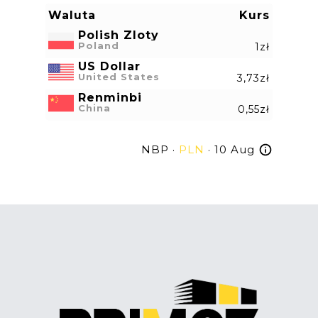
Waluta
Kurs
Polish Zloty
Poland
1zł
US Dollar
United States
3,73zł
Renminbi
China
0,55zł
NBP ·
PLN
· 10 Aug