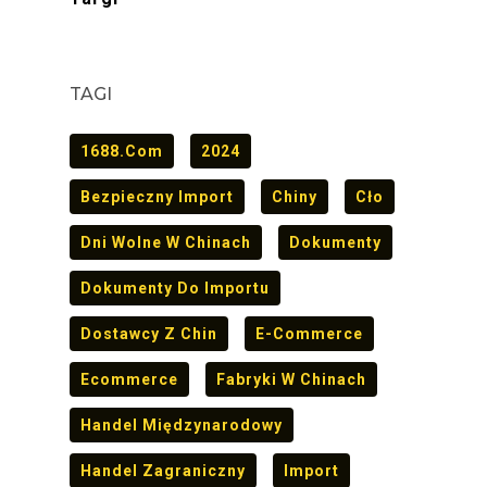
TAGI
1688.com
2024
Bezpieczny Import
Chiny
Cło
Dni Wolne W Chinach
Dokumenty
Dokumenty Do Importu
Dostawcy Z Chin
E-Commerce
Ecommerce
Fabryki W Chinach
Handel Międzynarodowy
Handel Zagraniczny
Import