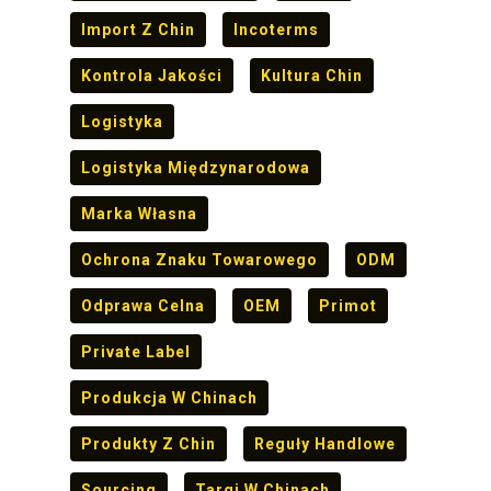
Import Z Chin
Incoterms
Kontrola Jakości
Kultura Chin
Logistyka
Logistyka Międzynarodowa
Marka Własna
Ochrona Znaku Towarowego
ODM
Odprawa Celna
OEM
Primot
Private Label
Produkcja W Chinach
Produkty Z Chin
Reguły Handlowe
Sourcing
Targi W Chinach