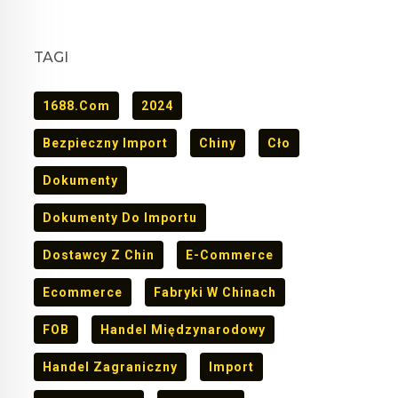
TAGI
1688.com
2024
Bezpieczny Import
Chiny
Cło
Dokumenty
Dokumenty Do Importu
Dostawcy Z Chin
E-Commerce
Ecommerce
Fabryki W Chinach
FOB
Handel Międzynarodowy
Handel Zagraniczny
Import