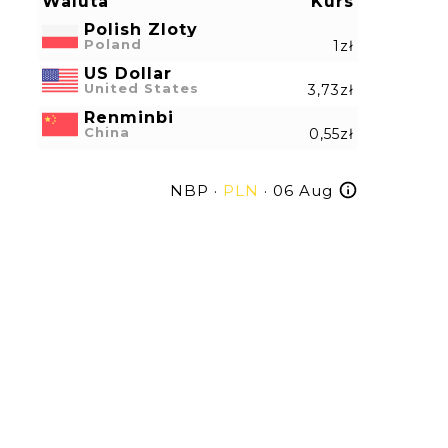
Waluta
Kurs
Polish Zloty
Poland
1zł
US Dollar
United States
3,73zł
Renminbi
China
0,55zł
NBP ·
PLN
· 06 Aug