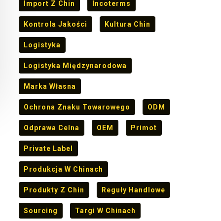
Import Z Chin
Incoterms
Kontrola Jakości
Kultura Chin
Logistyka
Logistyka Międzynarodowa
Marka Własna
Ochrona Znaku Towarowego
ODM
Odprawa Celna
OEM
Primot
Private Label
Produkcja W Chinach
Produkty Z Chin
Reguły Handlowe
Sourcing
Targi W Chinach