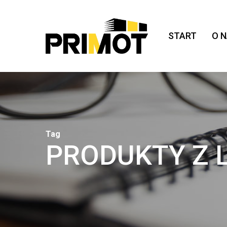
Skip
to
main
START
O 
content
Tag
PRODUKTY Z 