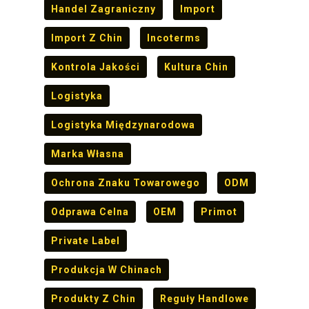
Handel Zagraniczny
Import
Import Z Chin
Incoterms
Kontrola Jakości
Kultura Chin
Logistyka
Logistyka Międzynarodowa
Marka Własna
Ochrona Znaku Towarowego
ODM
Odprawa Celna
OEM
Primot
Private Label
Produkcja W Chinach
Produkty Z Chin
Reguły Handlowe