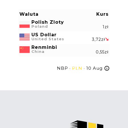
Waluta
Kurs
Polish Zloty
Poland
1zł
US Dollar
United States
3,72zł
Renminbi
China
0,55zł
NBP ·
PLN
· 10 Aug