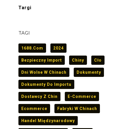
Targi
TAGI
1688.com
2024
Bezpieczny Import
Chiny
Cło
Dni Wolne W Chinach
Dokumenty
Dokumenty Do Importu
Dostawcy Z Chin
E-Commerce
Ecommerce
Fabryki W Chinach
Handel Międzynarodowy