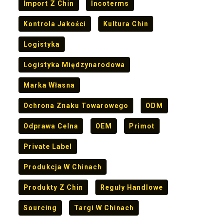
Import Z Chin
Incoterms
Kontrola Jakości
Kultura Chin
Logistyka
Logistyka Międzynarodowa
Marka Własna
Ochrona Znaku Towarowego
ODM
Odprawa Celna
OEM
Primot
Private Label
Produkcja W Chinach
Produkty Z Chin
Reguły Handlowe
Sourcing
Targi W Chinach