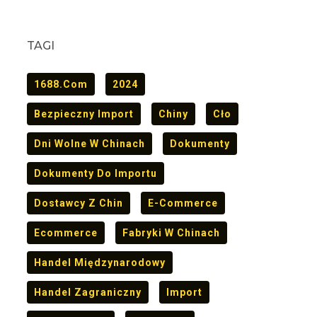
TAGI
1688.com
2024
Bezpieczny Import
Chiny
Cło
Dni Wolne W Chinach
Dokumenty
Dokumenty Do Importu
Dostawcy Z Chin
E-Commerce
Ecommerce
Fabryki W Chinach
Handel Międzynarodowy
Handel Zagraniczny
Import