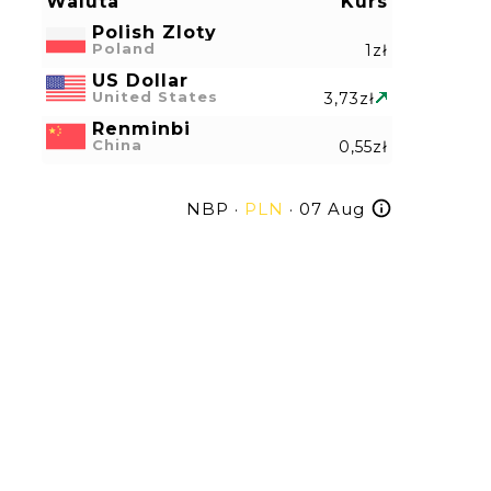
Waluta
Kurs
Polish Zloty
Poland
1zł
US Dollar
United States
3,73zł
Renminbi
China
0,55zł
NBP ·
PLN
· 07 Aug