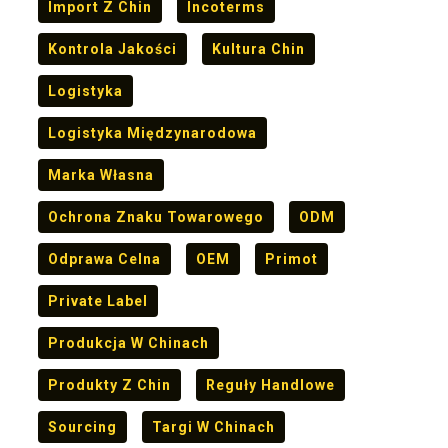
Import Z Chin
Incoterms
Kontrola Jakości
Kultura Chin
Logistyka
Logistyka Międzynarodowa
Marka Własna
Ochrona Znaku Towarowego
ODM
Odprawa Celna
OEM
Primot
Private Label
Produkcja W Chinach
Produkty Z Chin
Reguły Handlowe
Sourcing
Targi W Chinach