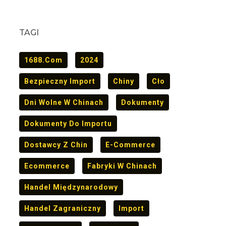
TAGI
1688.com
2024
Bezpieczny Import
Chiny
Cło
Dni Wolne W Chinach
Dokumenty
Dokumenty Do Importu
Dostawcy Z Chin
E-Commerce
Ecommerce
Fabryki W Chinach
Handel Międzynarodowy
Handel Zagraniczny
Import