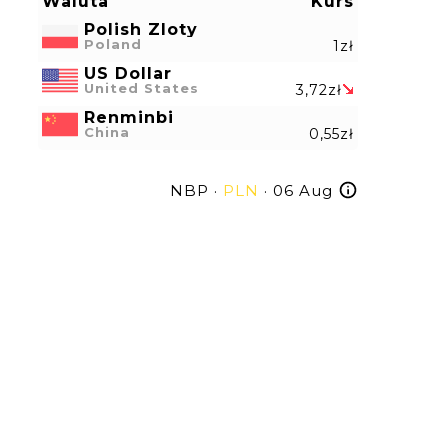
Waluta
Kurs
Polish Zloty
Poland
1zł
US Dollar
United States
3,72zł
Renminbi
China
0,55zł
NBP ·
PLN
· 06 Aug