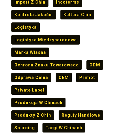
Import Z Chin
Incoterms
Kontrola Jakości
Kultura Chin
Logistyka
Logistyka Międzynarodowa
Marka Własna
Ochrona Znaku Towarowego
ODM
Odprawa Celna
OEM
Primot
Private Label
Produkcja W Chinach
Produkty Z Chin
Reguły Handlowe
Sourcing
Targi W Chinach