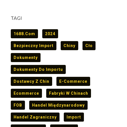
TAGI
1688.com
2024
Bezpieczny Import
Chiny
Cło
Dokumenty
Dokumenty Do Importu
Dostawcy Z Chin
E-Commerce
Ecommerce
Fabryki W Chinach
FOB
Handel Międzynarodowy
Handel Zagraniczny
Import